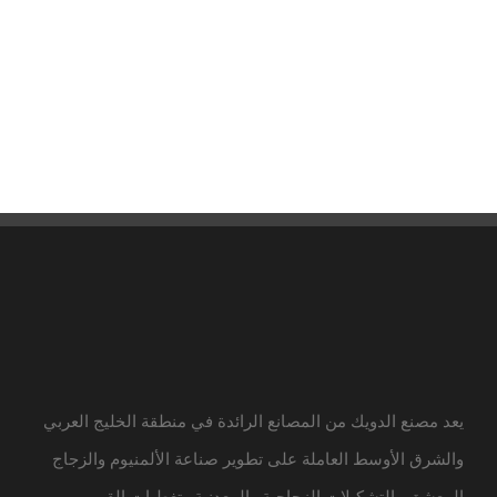
يعد مصنع الدويك من المصانع الرائدة في منطقة الخليج العربي
والشرق الأوسط العاملة على تطوير صناعة الألمنيوم والزجاج
المعشق والتشكيلات الزجاجية والمعدنية وتغطيات القبب