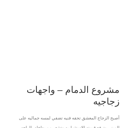
مشاهدة
صورة
أكبر
مشروع الدمام – واجهات
زجاجيه
أصبح الزجاج المعشق تحفه فنيه تضفي لمسه جماليه على
المبنى وترفع قيمته الاستثماريه وتشعر من بداخله بالراحه